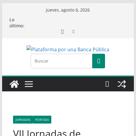
Saltar
jueves, agosto 6, 2026
al
Lo
contenido
último:
JORNADAS
PORTADA
VII Jornadas de