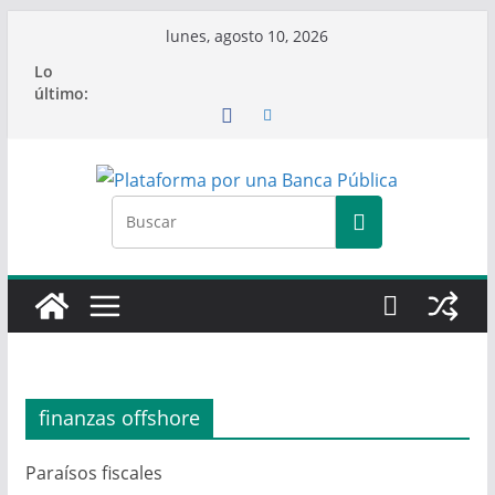
Saltar
lunes, agosto 10, 2026
al
Lo
contenido
último:
finanzas offshore
Paraísos fiscales