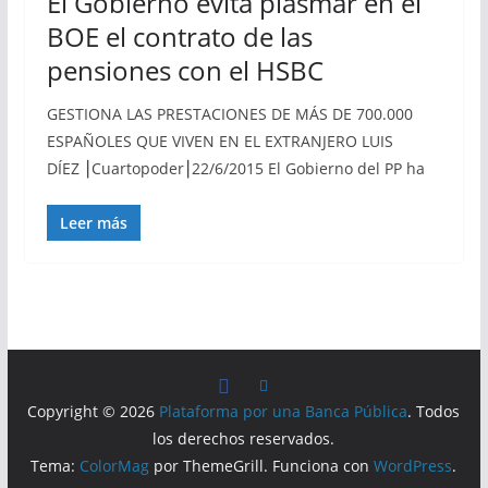
El Gobierno evita plasmar en el
BOE el contrato de las
pensiones con el HSBC
GESTIONA LAS PRESTACIONES DE MÁS DE 700.000
ESPAÑOLES QUE VIVEN EN EL EXTRANJERO LUIS
DÍEZ ⎮Cuartopoder⎮22/6/2015 El Gobierno del PP ha
Leer más
Copyright © 2026
Plataforma por una Banca Pública
. Todos
los derechos reservados.
Tema:
ColorMag
por ThemeGrill. Funciona con
WordPress
.