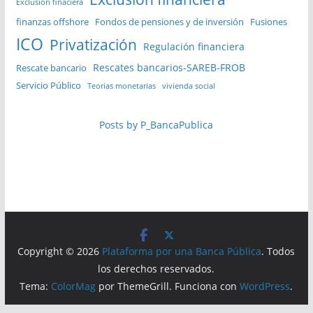
Exclusión finaciera
finanzas offshore
Fondos de pensiones y de inversión
Fusiones
ICO
Privatización
Regulación financiera
Rescates bancarios-SAREB-FROB
Rescate bancario
Servicio Público
Teorias monetarias
vivienda social
Posts by P_BancaPublica
Copyright © 2026
Plataforma por una Banca Pública
. Todos
los derechos reservados.
Tema:
ColorMag
por ThemeGrill. Funciona con
WordPress
.