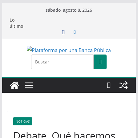
Saltar
sábado, agosto 8, 2026
al
Lo
contenido
último:
NOTICIAS
Debate. Qué hacemos