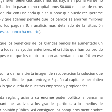
 generen beneficios donde nos los hay. Bien por la vía de no
en haciendo pasar como capital unos 50.000 millones de euros
de “deuda” con Hacienda que se supone que puede recuperarse
ro y que además permite que los bancos se ahorren millones
 los paguen (Un análisis más detallado de la situación
les, su banco ha muerto
).
 que los beneficios de los grandes bancos ha aumentado un
 a todas las ayudas anteriores, el crédito que han concedido
a pesar de que los depósitos han aumentado en un 9% en ese
ibuir a dar una cierta imagen de recuperación la solución que
as facilidades para entregar España al capital especulativo
 lo que queda de nuestras empresas y propiedades
da regla: gracias a su enorme poder político la banca ha
antiene cautivos a los grandes partidos, a los medios de
 opinión pública. Así consiguen los banqueros mentir sobre