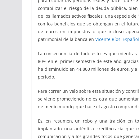
para ocultar las pérdidas reales y hacer que se
contabilizar el riesgo de la deuda pública, bi
de los llamados activos fiscales, una especie 
con los beneficios que se obtengan en el futu
de euros en impuestos o que incluso apenas
patrimonial de la banca en
Vicente Ríos, Españo
La consecuencia de todo esto es que mientras
80% en el primer semestre de este año, gracias
ha disminuido en 44.800 millones de euros, y 
periodo.
Para correr un velo sobre esta situación y contr
se viene promoviendo no es otra que aumentar l
de medio mundo, que hace el agosto comprando
Es, en resumen, un robo y una traición en to
implantado una auténtica creditocracia que m
comunicación y a los grandes focos que generan