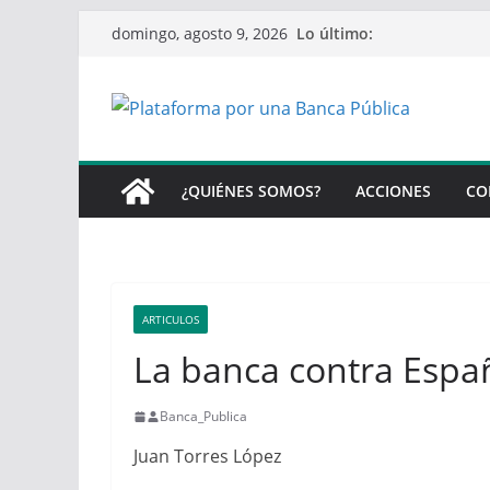
Saltar
Lo último:
domingo, agosto 9, 2026
al
contenido
¿QUIÉNES SOMOS?
ACCIONES
CO
ARTICULOS
La banca contra Espa
Banca_Publica
Juan Torres López