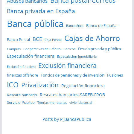
Banca postal-Correos
Abusos bancarios
Banca privada en España
Banca pública
Banco de España
Banca ética
Cajas de Ahorro
BCE
Banco Postal
Caja Postal
Deuda privada y pública
Compras
Cooperativas de Crédito
Correos
Especulación financiera
Especulación inmobiliaria
Exclusión financiera
Exclusión finaciera
finanzas offshore
Fondos de pensiones y de inversión
Fusiones
ICO
Privatización
Regulación financiera
Rescates bancarios-SAREB-FROB
Rescate bancario
Servicio Público
Teorias monetarias
vivienda social
Posts by P_BancaPublica