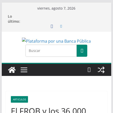
Saltar
viernes, agosto 7, 2026
al
Lo
contenido
último:
ARTICULOS
El FROB y los 36.000