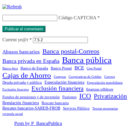
Código CAPTCHA
*
Current ye@r
*
Banca postal-Correos
Abusos bancarios
Banca pública
Banca privada en España
BCE
Banco de España
Banco Postal
Banca ética
Caja Postal
Cajas de Ahorro
Compras
Cooperativas de Crédito
Correos
Especulación financiera
Deuda privada y pública
Especulación inmobiliaria
Exclusión financiera
finanzas offshore
Exclusión finaciera
ICO
Privatización
Fondos de pensiones y de inversión
Fusiones
Regulación financiera
Rescate bancario
Rescates bancarios-SAREB-FROB
Servicio Público
Teorias monetarias
vivienda social
Posts by P_BancaPublica