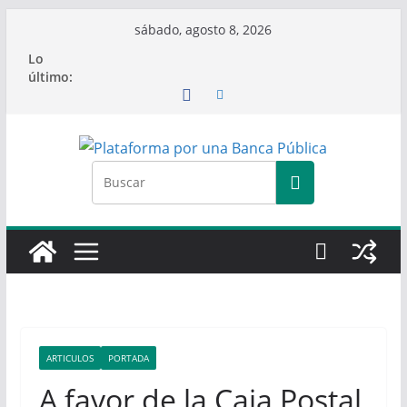
Saltar
sábado, agosto 8, 2026
al
Lo
contenido
último:
ARTICULOS
PORTADA
A favor de la Caja Postal