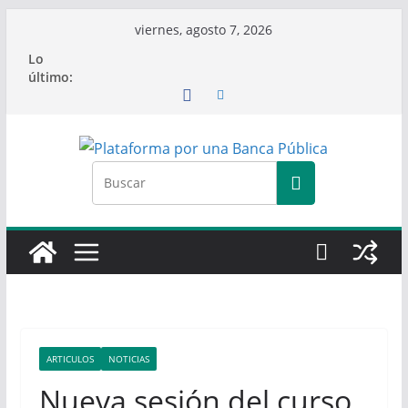
Saltar
viernes, agosto 7, 2026
al
Lo
contenido
último:
ARTICULOS
NOTICIAS
Nueva sesión del curso