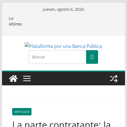
Saltar
jueves, agosto 6, 2026
al
Lo
contenido
último:
ARTICULOS
La parte contratante: la