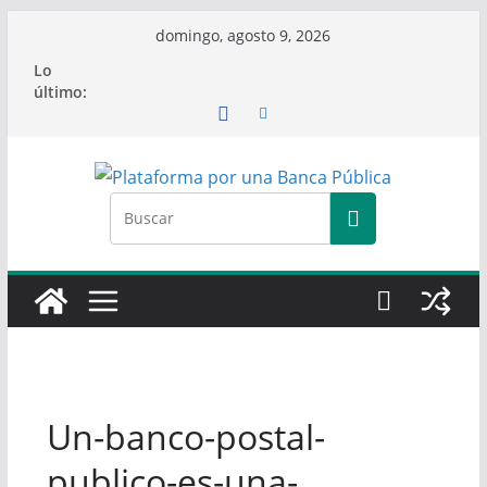
Saltar
domingo, agosto 9, 2026
al
Lo
contenido
último:
Un-banco-postal-
publico-es-una-