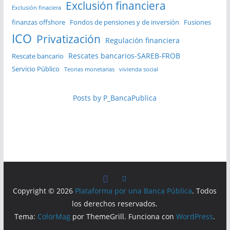
Exclusión financiera
Exclusión finaciera
finanzas offshore
Fondos de pensiones y de inversión
Fusiones
ICO
Privatización
Regulación financiera
Rescates bancarios-SAREB-FROB
Rescate bancario
Servicio Público
Teorias monetarias
vivienda social
Posts by P_BancaPublica
Copyright © 2026
Plataforma por una Banca Pública
. Todos
los derechos reservados.
Tema:
ColorMag
por ThemeGrill. Funciona con
WordPress
.