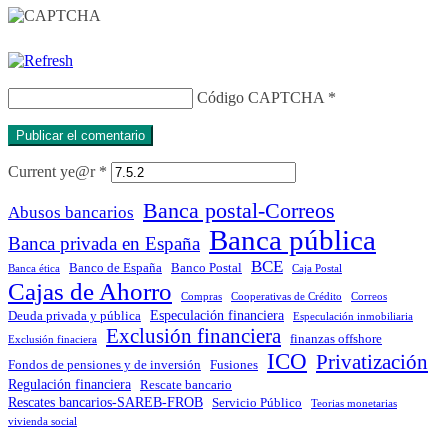
Código CAPTCHA
*
Current ye@r
*
Banca postal-Correos
Abusos bancarios
Banca pública
Banca privada en España
BCE
Banco de España
Banco Postal
Banca ética
Caja Postal
Cajas de Ahorro
Compras
Cooperativas de Crédito
Correos
Especulación financiera
Deuda privada y pública
Especulación inmobiliaria
Exclusión financiera
finanzas offshore
Exclusión finaciera
ICO
Privatización
Fondos de pensiones y de inversión
Fusiones
Regulación financiera
Rescate bancario
Rescates bancarios-SAREB-FROB
Servicio Público
Teorias monetarias
vivienda social