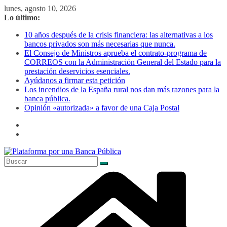
Saltar
lunes, agosto 10, 2026
al
Lo último:
contenido
10 años después de la crisis financiera: las alternativas a los
bancos privados son más necesarias que nunca.
El Consejo de Ministros aprueba el contrato-programa de
CORREOS con la Administración General del Estado para la
prestación deservicios esenciales.
Ayúdanos a firmar esta petición
Los incendios de la España rural nos dan más razones para la
banca pública.
Opinión «autorizada» a favor de una Caja Postal