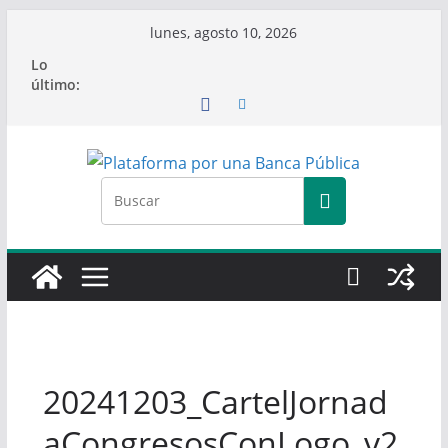
Saltar
lunes, agosto 10, 2026
al
Lo
contenido
último:
20241203_CartelJornad
aCongresosConLogo_v2