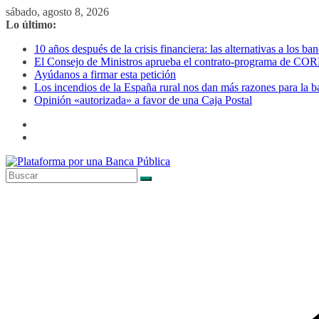
Saltar
sábado, agosto 8, 2026
al
Lo último:
contenido
10 años después de la crisis financiera: las alternativas a los 
El Consejo de Ministros aprueba el contrato-programa de CORR
Ayúdanos a firmar esta petición
Los incendios de la España rural nos dan más razones para la b
Opinión «autorizada» a favor de una Caja Postal